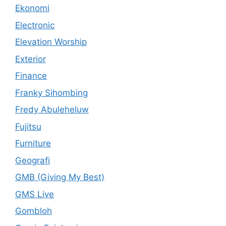
Ekonomi
Electronic
Elevation Worship
Exterior
Finance
Franky Sihombing
Fredy Abuleheluw
Fujitsu
Furniture
Geografi
GMB (Giving My Best)
GMS Live
Gombloh