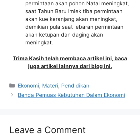
permintaan akan pohon Natal meningkat,
saat Tahun Baru Imlek tiba permintaan
akan kue keranjang akan meningkat,
demikian pula saat lebaran permintaan
akan ketupan dan daging akan
meningkat.
Trima Kasih telah membaca artikel ini, baca
juga artikel lainnya dari blog ini.
Categories
Ekonomi
,
Materi
,
Pendidikan
Benda Pemuas Kebutuhan Dalam Ekonomi
Leave a Comment